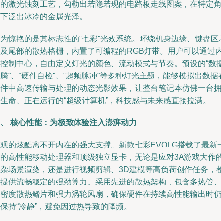
密的激光蚀刻工艺，勾勒出若隐若现的电路板走线图案，在特定
度下泛出冰冷的金属光泽。
更为惊艳的是其标志性的“七彩”光效系统。环绕机身边缘、键盘区
以及尾部的散热格栅，内置了可编程的RGB灯带。用户可以通过
置控制中心，自由定义灯光的颜色、流动模式与节奏。预设的“数
腾”、“硬件自检”、“超频脉冲”等多种灯光主题，能够模拟出数据
硬件中高速传输与处理的动态光影效果，让整台笔记本仿佛一台
有生命、正在运行的“超级计算机”，科技感与未来感直接拉满。
二、 核心性能：为极致体验注入澎湃动力
外观的炫酷离不开内在的强大支撑。新款七彩EVOLG搭载了最新
代的高性能移动处理器和顶级独立显卡，无论是应对3A游戏大作
复杂场景渲染，还是进行视频剪辑、3D建模等高负荷创作任务，
能提供流畅稳定的强劲算力。采用先进的散热架构，包含多热管
高密度散热鳍片和强力涡轮风扇，确保硬件在持续高性能输出时
保持“冷静”，避免因过热导致的降频。