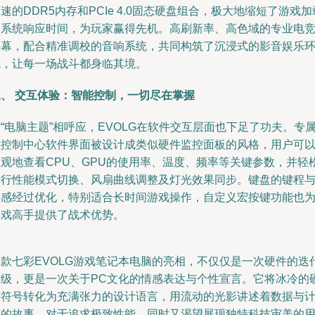
速的DDR5内存和PCIe 4.0固态硬盘组合，极大地缩短了游戏加
和系统响应时间，为玩家赢得先机。高刷新率、高色域的专业电
屏幕，配合精准调校的音响系统，共同构筑了沉浸式的影音娱乐
境，让每一场战斗都身临其境。
三、 交互体验：智能控制，一切尽在掌握
“电脑主题”相呼应，EVOLG在软件交互层面也下足了功夫。专
的控制中心软件界面被设计成类似硬件监控面板的风格，用户可
直观地查看CPU、GPU的使用率、温度、频率等关键参数，并轻
进行性能模式切换、风扇曲线调整及灯光效果同步。键盘的键程
手感经过优化，特别适合长时间游戏操作，自定义宏按键功能也
游戏高手提供了战术优势。
新款七彩EVOLG游戏笔记本电脑的亮相，不仅仅是一次硬件的迭
升级，更是一次关于PC文化的情感表达与个性宣言。它将冰冷的
件符号转化为充满张力的设计语言，用流动的光影讲述着数据与
算的故事。对于追求极致性能、同时又渴望展现独特科技审美的