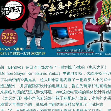
想（Lenovo）在日本市场发布了一款别出心裁的《鬼灭之刃》
Demon Slayer: Kimetsu no Yaiba）主题电竞椅，这款座椅不
合了动画中的经典元素，还大胆创新地内置了一把真实大小的武
刀造型配件，并搭配独家设计的电脑主题，旨在为玩家和动画粉
来身临其境的沉浸式游戏环境。\n\n这款电竞椅的整体设计灵感
自《鬼灭之刃》核心角色炭治郎与禄子的配色与纹饰，座椅外壳
用稳重大气黑红色调，缝线处与刺绣细节精致呈现了门派标志
「灭」字。不同级别的人物剪影刺绣为靠背上缘赋予了戏剧性，