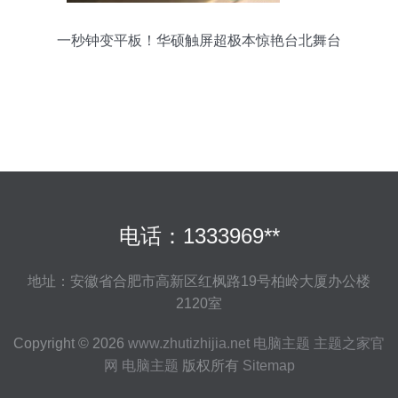
一秒钟变平板！华硕触屏超极本惊艳台北舞台
电话：1333969**
地址：安徽省合肥市高新区红枫路19号柏岭大厦办公楼
2120室
Copyright © 2026
www.zhutizhijia.net
电脑主题
主题之家官
网
电脑主题
版权所有
Sitemap