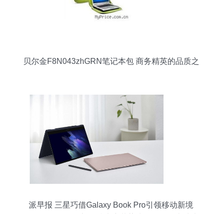
贝尔金F8N043zhGRN笔记本包 商务精英的品质之
选
派早报 三星巧借Galaxy Book Pro引领移动新境
界，谷歌I/O前瞻彰显技术变革势头——聚焦电脑产