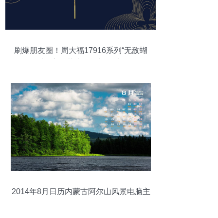
刷爆朋友圈！周大福17916系列“无敌蝴
蝶”主题艺术展闪耀登陆
2014年8月日历内蒙古阿尔山风景电脑主
题壁纸