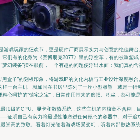
）不仅是游戏玩家的狂欢节，更是硬件厂商展示实力与创意的绝佳舞
它们有的化身为《赛博朋克2077》里的浮空车，有的被重塑成
的“梦幻装备”摆在眼前，一个有趣的问题便浮出水面：我们真的
机“黑盒子”的刻板印象，将游戏IP的文化内核与工业设计深度融
这样一台主机，就如同在书房里陈列了一座小型雕塑，或是一幅
精心呵护的“镇宅之宝”，日常使用带来的磨损、积尘，都可能
代最顶级的CPU、显卡和散热系统，这些主机的内核毫不含糊，
——证明自己有实力将最强性能塞进任何形态的容器中。对于追
值最崇高的致敬。看着灯光随着游戏场景变幻，听着内部散热系统