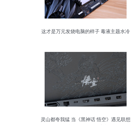
这才是万元发烧电脑的样子 毒液主题水冷
电脑秀
灵山都夸我猛 当《黑神话 悟空》遇见联想
拯救者Y9000P联名定制版