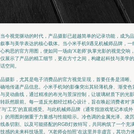
在当今视觉驱动的时代，产品摄影已超越简单的记录功能，成为
牌叙事与美学表达的核心载体。当小米手机9遇见机械师品牌，一
精心构思的官方用图，便如同一场由‘X老师’执掌光影的视觉交响
不仅展示了产品的精工细节，更在方寸之间，构建起科技与美学
对话空间。
产品摄影，尤其是电子消费品的官方视觉呈现，首要任务是清晰
准确地传递产品信息。小米手机9的影像突出其轻薄机身、渐变色
板与灵动曲线，通过精准的布光与景深控制，让玻璃材质下的光
流转跃然眼前。每一道反光都经过精心设计，旨在唤起消费者对‘
’与‘工艺’的直观感受。与此机械师品牌（通常指游戏笔记本或外
设）的用图则侧重于力量感与性能暗示。冷色调的金属光泽、凌
的线条切割、以及可能搭配的RGB灯效特写，共同构筑了一个充
竞技感的未来科技场景。‘X老师会拍照’在这里并非虚言，其功力