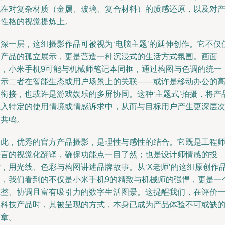
现在对复杂材质（金属、玻璃、复合材料）的质感还原，以及对
品性格的视觉提炼上。
更深一层，这组摄影作品可被视为‘电脑主题’的延伸创作。它不仅
是产品的孤立展示，更是营造一种沉浸式的生活方式氛围。画面
中，小米手机9可能与机械师笔记本同框，通过构图与色调的统一
暗示二者在智能生态或用户场景上的关联——或许是移动办公的
效衔接，也或许是游戏娱乐的多屏协同。这种‘主题式’拍摄，将产
融入特定的使用情境或情感诉求中，从而与目标用户产生更深层
的共鸣。
因此，优秀的官方产品摄影，是理性与感性的结合。它既是工程
语言的视觉化翻译，确保功能点一目了然；也是设计师情感的投
射，用光线、色彩与构图讲述品牌故事。从‘X老师’的这组原创作
中，我们看到的不仅是小米手机9的精致与机械师的强悍，更是一
完整、协调且富有吸引力的数字生活图景。这提醒我们，在评价
款科技产品时，其被呈现的方式，本身已成为产品体验不可或缺
序章。