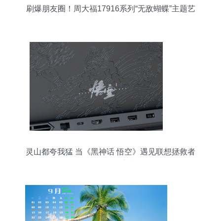
刷爆朋友圈！周大福17916系列“无敌蝴蝶”主题艺
术展闪耀登陆
灵山都夸我猛 当《黑神话 悟空》遇见联想拯救者
Y9000P联名定制版