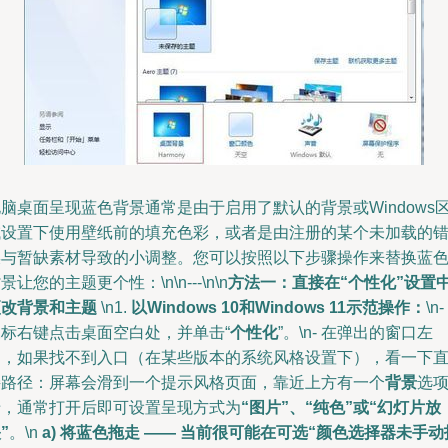
脑桌面呈现蓝色背景通常是由于启用了默认的背景或Windows
域设置下使用壁纸前的填充色彩，或者是由注册的某个未加载的
误与暂缺素材导致的小调整。您可以按照以下步骤操作来替换蓝
景让您的主题更个性：\n\n---\n\n
方法一：直接在“个性化”设置
更改背景和主题
\n1.
以Windows 10和Windows 11示范操作：
\n-
鼠标右键点击桌面空白处，并单击“
个性化
”。\n- 在弹出的窗口左
侧，如果找不到入口（在某些版本的系统风格设置下），看一下
接路径：屏幕会滑到一个提示风格页面，靠近上方有一个
背景
选
卡，通常打开后即可设置呈现方式为
“图片”、“纯色”或“幻灯片放
”
。\n
a) 将蓝色拖走 —— 当前很可能在可选“颜色选择器未手动