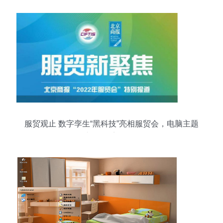
服贸观止 数字孪生“黑科技”亮相服贸会，电脑主题
产品体系引瞩目