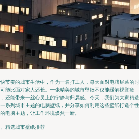
在快节奏的城市生活中，作为一名打工人，每天面对电脑屏幕的
间可能比面对家人还长。一张精美的城市壁纸不仅能缓解视觉疲
劳，还能带来一丝心灵上的宁静与归属感。今天，我们为大家精
了一系列城市主题的电脑壁纸，并分享如何利用这些壁纸打造个
化的电脑主题，让工作环境焕然一新。
一、精选城市壁纸推荐