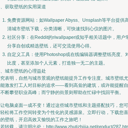
三、获取壁纸的实用渠道
免费资源网站：如Wallpaper Abyss、Unsplash等平台提供
清城市壁纸下载，分类清晰，可快速找到心仪的图片。
社区分享：在Reddit的r/wallpaper或知乎相关话题中，用户
分享自创或精选壁纸，还可交流使用心得。
自定义工具：使用Photoshop或在线编辑器调整壁纸亮度、
比度，甚至添加个人元素，打造独一无二的主题。
四、城市壁纸的心理益处
研究表明，自然与城市景观的壁纸能提升工作专注度。城市壁纸
其能激发打工人对目标的追求——看到高耸的建筑，或许能提醒
己不断攀登职业高峰；而宁静的街景则帮助在忙碌中找回平衡。
别让电脑桌面一成不变！通过这些城市壁纸和主题搭配技巧，您
以轻松将工作空间转变为个性化的灵感源泉。立即行动，下载您
爱的壁纸，开启高效又愉悦的工作之旅吧！
若转载，请注明出处：http://www.zhutizhijia.net/product/287.ht