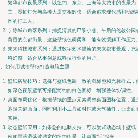
繁华都市夜景系列：以纽约、东京、上海等大城市的夜景为
主，霓虹灯光与高楼大厦交相辉映，适合追求现代感和动感
围的打工人。
宁静城市角落系列：捕捉清晨的巴黎小巷、午后的伦敦公园
黄昏的京都街景，这些壁纸色调柔和，能有效缓解工作压力
未来科技城市系列：通过数字艺术描绘的未来都市景观，充
科幻感，适合从事创意或科技行业的用户。
二、如何用城市壁纸打造电脑主题
壁纸搭配技巧：选择与壁纸色调一致的图标包和光标样式，
如深色夜景壁纸可搭配简约的白色图标，增强整体协调性。
桌面布局优化：根据壁纸的重点元素调整桌面图标位置，避
遮挡关键画面，同时利用小工具如时钟或天气插件，让桌面
实用。
动态壁纸应用：如果您的电脑支持，可以尝试动态城市壁纸
例如雨滴滑落玻璃窗的纽约街景，让桌面“活”起来。