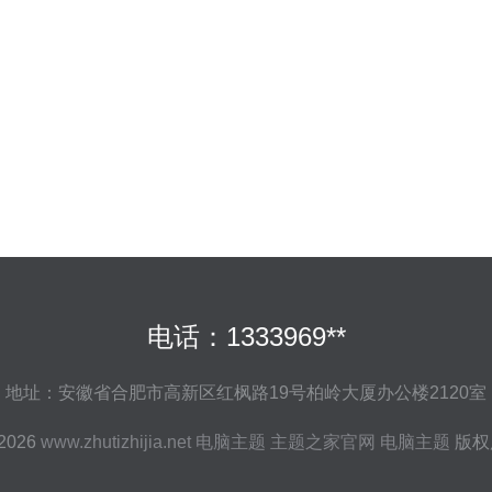
电话：1333969**
地址：安徽省合肥市高新区红枫路19号柏岭大厦办公楼2120室
 2026
www.zhutizhijia.net
电脑主题
主题之家官网
电脑主题
版权