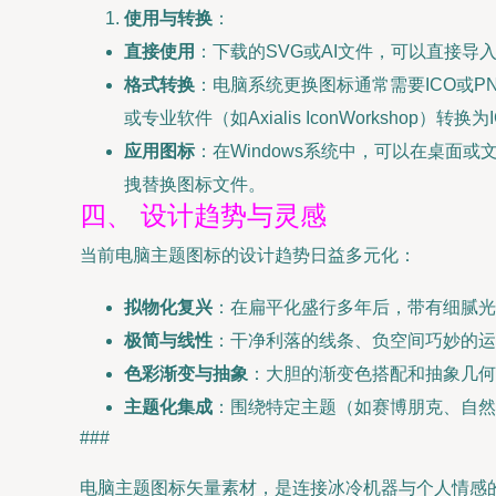
使用与转换
：
直接使用
：下载的SVG或AI文件，可以直接导
格式转换
：电脑系统更换图标通常需要ICO或PN
或专业软件（如Axialis IconWorkshop）转换
应用图标
：在Windows系统中，可以在桌面或
拽替换图标文件。
四、 设计趋势与灵感
当前电脑主题图标的设计趋势日益多元化：
拟物化复兴
：在扁平化盛行多年后，带有细腻光影
极简与线性
：干净利落的线条、负空间巧妙的运
色彩渐变与抽象
：大胆的渐变色搭配和抽象几何
主题化集成
：围绕特定主题（如赛博朋克、自然
###
电脑主题图标矢量素材，是连接冰冷机器与个人情感