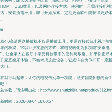
在购买时，建议关注硬件配置（如处理器、内存）、接口丰富度
HDMI、USB数量）以及网络连接方式。使用时，只需连接电视
网络，安装所需应用，即可开始探索。定期更新软件能获得更好
验。
##
安卓4.0高清硬盘播放机不仅是播放工具，更是连接传统电视与智
世界的桥梁。它以经济实惠的方式，将电视转化为多功能“安卓电
脑”，让全家人在客厅中享受科技带来的便利与乐趣。如果你正寻
提升家庭娱乐体验，不妨考虑这款设备，它或许会为你打开一扇
的大门。
现在就行动起来，让你的电视告别单一功能，迎接智能多彩的新
活吧！
若转载，请注明出处：http://www.zhutizhijia.net/product/312.ht
新时间：2026-08-04 16:00:57